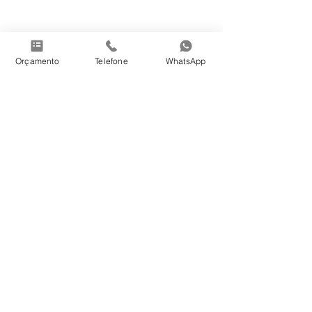
Orçamento
Telefone
WhatsApp
Jateamento
Ver tudo
Posts recentes