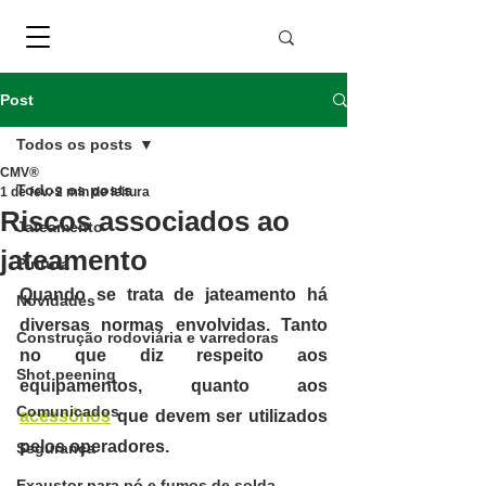
Post
Todos os posts
CMV®
Todos os posts
1 de fev.
2 min de leitura
Riscos associados ao
Jateamento
jateamento
Pintura
Quando se trata de jateamento há 
Novidades
diversas normas envolvidas. Tanto 
Construção rodoviária e varredoras
no que diz respeito aos 
Shot peening
equipamentos, quanto aos 
Comunicados
acessórios
 que devem ser utilizados 
pelos operadores.
Segurança
Exaustor para pó e fumos de solda