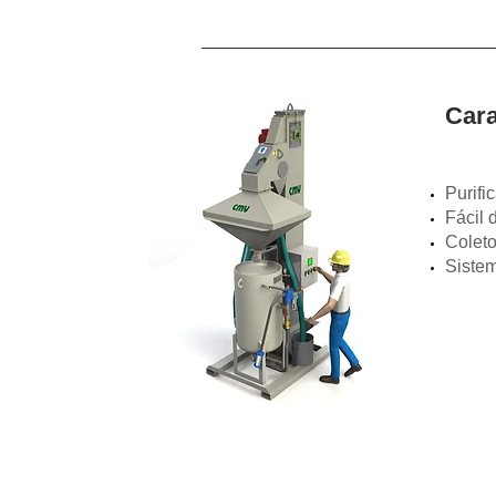
Cara
Purifi
Fácil 
Colet
Sistem