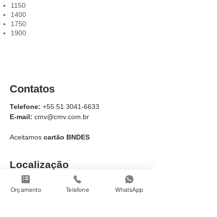
1150
1400
1750
1900
Contatos
Telefone:
+55 51 3041-6633
E-mail:
cmv@cmv.com.br
Aceitamos
cartão BNDES
Localização
Brasil:
Av. das Indústrias, 940 - Distrito
Orçamento
Telefone
WhatsApp
Industrial, Cachoeirinha - RS,
94930-
230