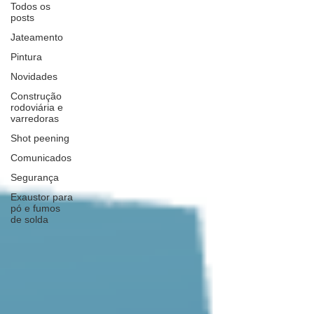
Todos os
posts
Jateamento
Pintura
Novidades
Construção
rodoviária e
varredoras
Shot peening
Comunicados
Segurança
Exaustor para
pó e fumos
de solda