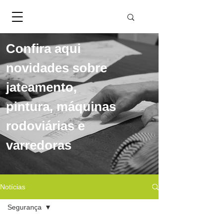
Confira aqui
novidades sobre
jateamento,
pintura, máquinas
rodoviárias e
varredoras
Notícias
Segurança