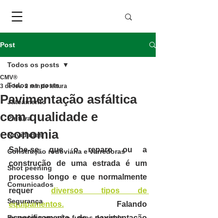
Post
Todos os posts
CMV®
Todos os posts
3 de fev.
2 min de leitura
Pavimentação asfáltica
Jateamento
com qualidade e
Pintura
economia
Novidades
Sabe-se que o reparo ou a 
Construção rodoviária e varredoras
construção de uma estrada é um 
Shot peening
processo longo e que normalmente 
Comunicados
requer 
diversos tipos de 
Segurança
equipamentos.
 Falando 
Exaustor para pó e fumos de solda
especificamente de pavimentação 