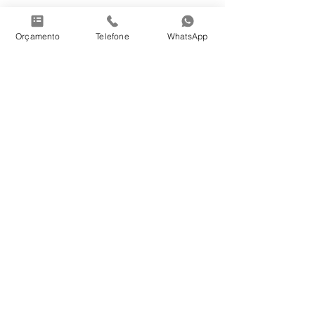
Orçamento
Telefone
WhatsApp
8. Espargidor (
mesmo item 5)
Distribuição da segunda camada de 
ligante asfáltico através de 
espargidor com barra de 
distribuição.