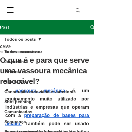
Post
Todos os posts
CMV®
Todos os posts
11 de fev.
1 min de leitura
O que é e para que serve
Jateamento
uma vassoura mecânica
Pintura
rebocável?
Novidades
A 
vassoura mecânica
 é um 
Construção rodoviária e varredoras
equipamento muito utilizado por 
Shot peening
indústrias e empresas que operam 
Comunicados
com a 
preparação de bases para 
Segurança
asfalto.
 Também pode ser usado 
Exaustor para pó e fumos de solda
para varrimento de pátio, galpões 