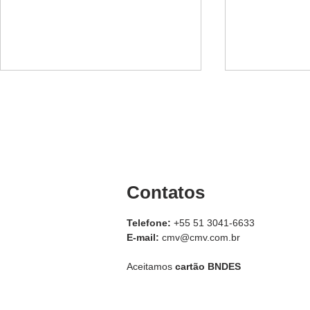
Contatos
Como obter eficiência na
Jateamento
captação de pó
jateamento
Telefone:
+55 51 3041-6633
comprimid
E-mail:
cmv@cmv.com.br
Aceitamos
cartão BNDES