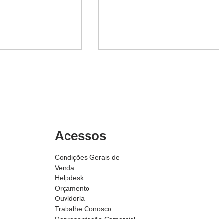
Acessos
 com turbina x
Jateamento úmido x
 com ar
jateamento seco
Condições Gerais de
o
Venda
Helpdesk
Orçamento
Ouvidoria
Trabalhe Conosco
Representação Comercial