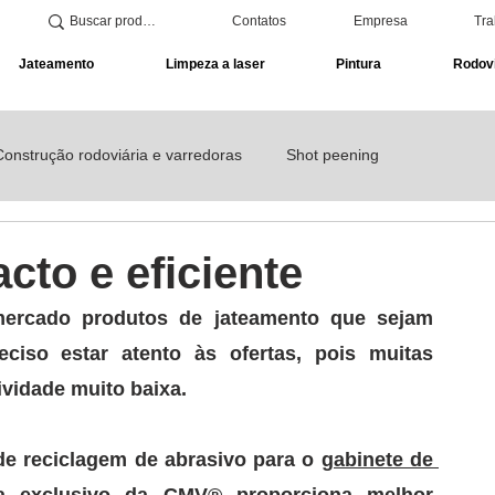
Contatos
Empresa
Tra
Jateamento
Limpeza a laser
Pintura
Rodovi
Construção rodoviária e varredoras
Shot peening
de solda
to e eficiente
mercado produtos de jateamento que sejam 
eciso estar atento às ofertas, 
pois muitas 
idade muito baixa.
e reciclagem de abrasivo para o 
gabinete de 