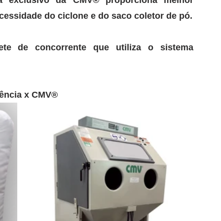
a exclusivo da CMV® proporciona melhor 
reciclagem do abrasivo, eliminando a necessidade do ciclone e do saco coletor de pó. 
ete de concorrente que utiliza o sistema 
ência x CMV®