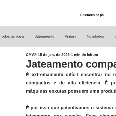
Coletores de pó
Todos os posts
Jateamento
Pintura
Novidades
CMV®
15 de jan. de 2025
1 min de leitura
Comunicados
Segurança
Exaustor para pó e fumos 
Jateamento compac
É extremamente difícil encontrar no 
compactos e de alta eficiência. É pr
máquinas enxutas possuem uma produtiv
É por isso que patenteamos o sistema d