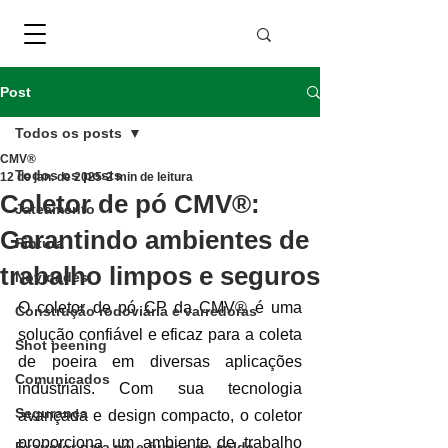
Post
Todos os posts
CMV®
Todos os posts
12 de jan. de 2025
2 min de leitura
Coletor de pó CMV®:
Jateamento
Garantindo ambientes de
Pintura
trabalho limpos e seguros
Novidades
O coletor de pó CP da CMV® é uma 
Construção rodoviária e varredoras
solução confiável e eficaz para a coleta 
Shot peening
de poeira em diversas aplicações 
Comunicados
industriais. Com sua tecnologia 
Segurança
avançada e design compacto, o coletor 
proporciona um ambiente de trabalho 
Exaustor para pó e fumos de solda