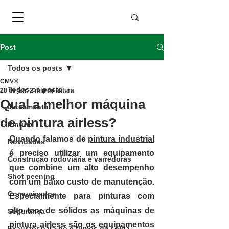
Post
Todos os posts
CMV®
Todos os posts
28 de jan.
2 min de leitura
Qual a melhor máquina
Jateamento
de pintura airless?
Pintura
Quando falamos de 
pintura industrial
Novidades
é preciso utilizar um equipamento 
Construção rodoviária e varredoras
que combine um 
alto desempenho 
Shot peening
com um baixo custo de manutenção.
Comunicados
Especialmente para pinturas com 
alto teor de sólidos as máquinas de 
Segurança
pintura airless são os equipamentos 
Exaustor para pó e fumos de solda