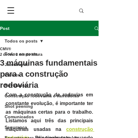
Post
Todos os posts
CMV®
Todos os posts
2 de fev.
2 min de leitura
3 máquinas fundamentais
Jateamento
para a construção
Pintura
rodoviária
Novidades
Com a construção de rodovias em 
Construção rodoviária e varredoras
constante evolução,
 é importante ter 
Shot peening
as máquinas certas
 para o trabalho. 
Comunicados
Listamos aqui três das principais 
Segurança
máquinas usadas na 
construção 
Exaustor para pó e fumos de solda
rodoviária.
 Principalmente quando 