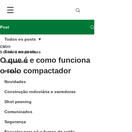
Post
Todos os posts
CMV®
Todos os posts
9 de fev.
2 min de leitura
O que é e como funciona
Jateamento
o rolo compactador
Pintura
Novidades
Construção rodoviária e varredoras
Shot peening
Comunicados
Segurança
Exaustor para pó e fumos de solda