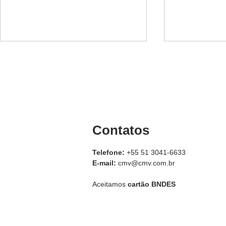
Contatos
Jateamento de
Uso de doi
componentes de pistolas
mesmo equ
Telefone:
+55 51 3041-6633
E-mail:
cmv@cmv.com.br
Aceitamos
cartão BNDES