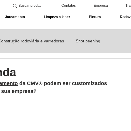
Contatos
Empresa
Tra
Jateamento
Limpeza a laser
Pintura
Rodovi
Construção rodoviária e varredoras
Shot peening
de solda
nda
eamento
 da CMV® podem ser customizados 
a sua empresa?