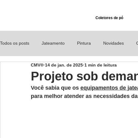
Coletores de pó
Todos os posts
Jateamento
Pintura
Novidades
CMV®
14 de jan. de 2025
1 min de leitura
Comunicados
Segurança
Exaustor para pó e fumos 
Projeto sob dema
Você sabia que os 
equipamentos de jat
para melhor atender as necessidades d