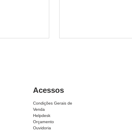
Acessos
sopradora: o que
Qual a melhor varredeira
e serve?
industrial?
Condições Gerais de
Venda
Helpdesk
Orçamento
Ouvidoria