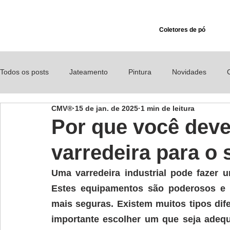
Coletores de pó
Todos os posts
Jateamento
Pintura
Novidades
CMV®
15 de jan. de 2025
1 min de leitura
Comunicados
Segurança
Exaustor para pó e fumos 
Por que você dev
varredeira para o
Uma varredeira industrial pode 
fazer 
Estes equipamentos são poderosos e
mais seguras. 
Existem muitos tipos dife
importante escolher um que 
seja adeq