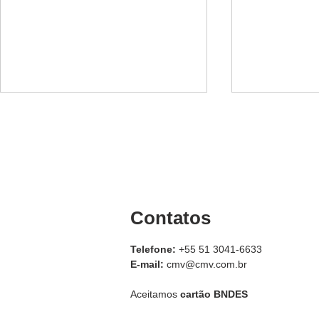
Contatos
O que é e como funciona o
Varredora 
rolo compactador
é e para qu
Telefone:
+55 51 3041-6633
E-mail:
cmv@cmv.com.br
Aceitamos
cartão BNDES