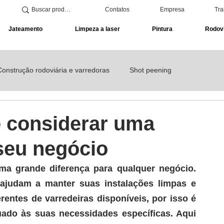
Contatos
Empresa
Tra
Jateamento
Limpeza a laser
Pintura
Rodovi
Construção rodoviária e varredoras
Shot peening
de solda
e considerar uma
 seu negócio
uma grande diferença
 para qualquer negócio. 
 ajudam
 a manter suas instalações limpas e 
rentes de varredeiras disponíveis, por isso é 
uado às suas necessidades específicas. 
Aqui 