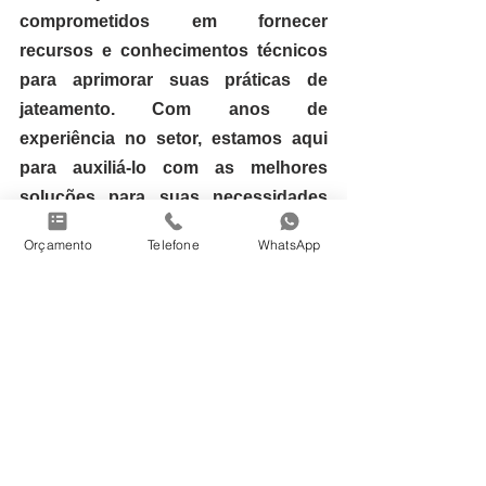
comprometidos em fornecer 
recursos e conhecimentos técnicos 
para aprimorar suas práticas de 
jateamento. Com anos de 
experiência no setor, estamos aqui 
para auxiliá-lo com as melhores 
soluções para suas necessidades 
específicas. Entre em contato 
Orçamento
Telefone
WhatsApp
conosco para obter uma consulta 
técnica gratuita e descobrir como 
nossas máquinas de jateamento 
podem elevar a qualidade e a 
eficiência dos seus projetos.
Entrar em contato