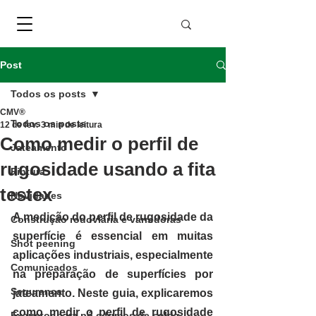
Post
Todos os posts
CMV®
Todos os posts
12 de fev.
3 min de leitura
Como medir o perfil de
Jateamento
rugosidade usando a fita
Pintura
testex
Novidades
A medição do perfil de rugosidade da 
Construção rodoviária e varredoras
superfície é essencial em muitas 
Shot peening
aplicações industriais, especialmente 
Comunicados
na preparação de superfícies por 
Segurança
jateamento. Neste guia, explicaremos 
como medir o perfil de rugosidade 
Exaustor para pó e fumos de solda